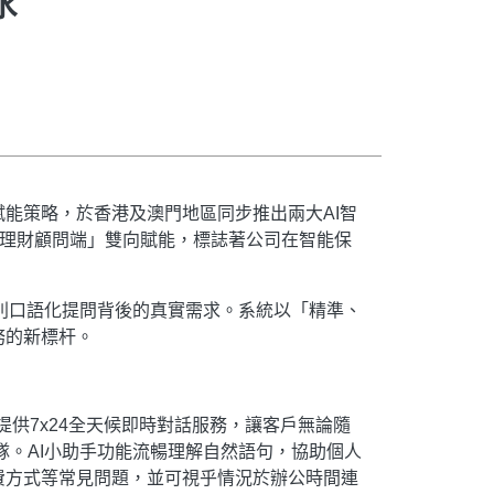
能策略，於香港及澳門地區同步推出兩大AI智
端+理財顧問端」雙向賦能，標誌著公司在智能保
準識別口語化提問背後的真實需求。系統以「精準、
務的新標杆。
，提供7x24全天候即時對話服務，讓客戶無論隨
隊。​AI小助手功能流暢理解自然語句，協助個人
費方式等常見問題，並可視乎情況於辦公時間連