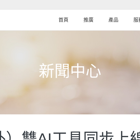
Skip
to
main
首頁
推廣
產品
服
content
新聞中心
）雙AI工具同步上