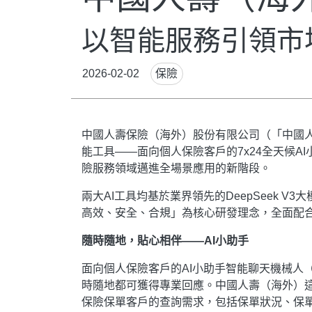
以智能服務引領市
News
2026-02-02
保險
Tags
Body
中國人壽保險（海外）股份有限公司（「中國人
能工具——面向個人保險客戶的7x24全天候A
險服務領域邁進全場景應用的新階段。
兩大AI工具均基於業界領先的DeepSeek
高效、安全、合規」為核心研發理念，全面配
隨時隨地，貼心相伴——AI小助手
面向個人保險客戶的AI小助手智能聊天機械人（「
時隨地都可獲得專業回應。中國人壽（海外）這次
保險保單客戶的查詢需求，包括保單狀況、保